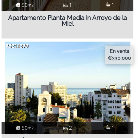
50
1
1
m2
Apartamento Planta Media in Arroyo de la
Miel
R5214379
En venta
€330,000
50
2
1
m2