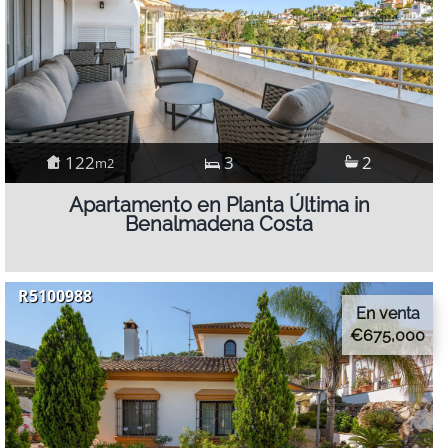
122
3
2
m2
Apartamento en Planta Última in
Benalmadena Costa
R5100988
En venta
€675,000