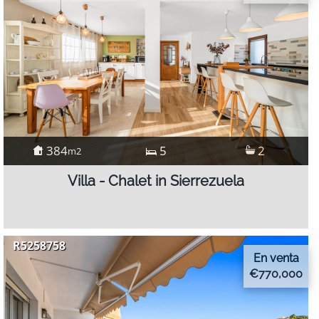
384
5
2
m2
Villa - Chalet in Sierrezuela
R5258758
En venta
€770,000