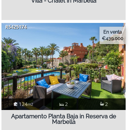
Villa - Chalet in Marbella
R5425174
En venta
€439,000
124
2
2
m2
Apartamento Planta Baja in Reserva de
Marbella