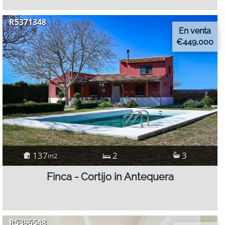
R5371348
En venta
€449,000
137
2
3
m2
Finca - Cortijo in Antequera
R5396548