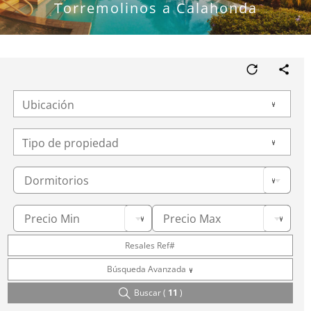
Torremolinos a Calahonda
Dormitorios
Precio Min
Precio Max
Resales Ref#
Búsqueda Avanzada
Buscar (
11
)