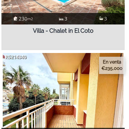
230
3
3
m2
Villa - Chalet in El Coto
R5214340
En venta
€235,000