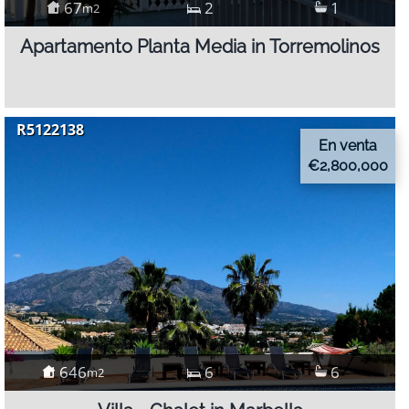
67
2
1
m2
Apartamento Planta Media in Torremolinos
R5122138
En venta
€2,800,000
646
6
6
m2