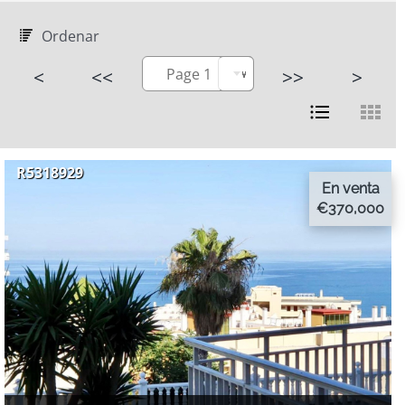
Ordenar
<
<<
Page 1
>>
>
R5318929
En venta
€370,000