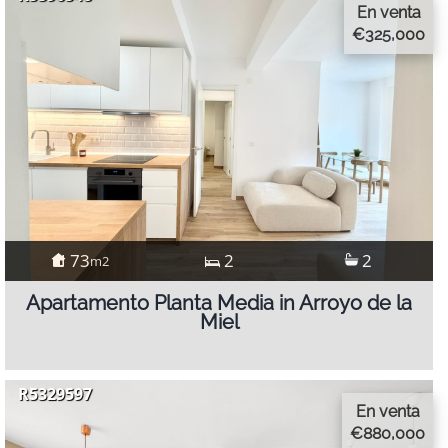
En venta
€325,000
73
2
2
m2
Apartamento Planta Media in Arroyo de la
Miel
R5329597
En venta
€880,000