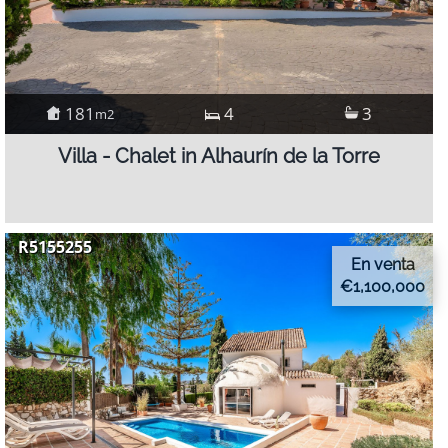
181
4
3
m2
Villa - Chalet in Alhaurín de la Torre
R5155255
En venta
€1,100,000