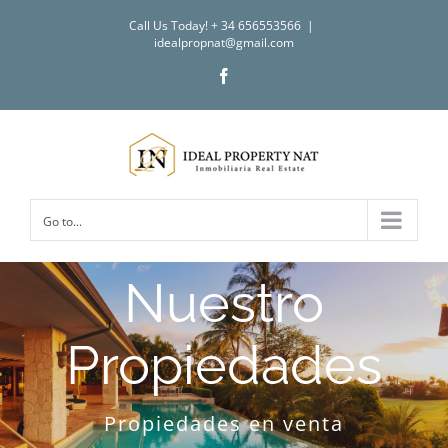
Skip
Call Us Today! + 34 656553566
|
to
idealpropnat@gmail.com
content
Facebook
Go to...
Nuestro
Propiedades
Propiedades en venta